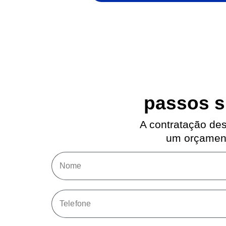
passos si
A contratação dest
um orçament
Nome
Telefone