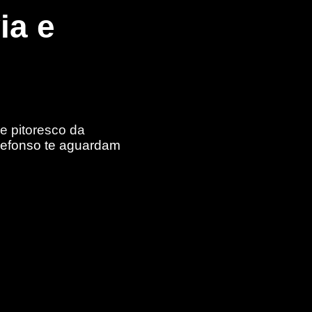
ia e
 e pitoresco da
defonso te aguardam