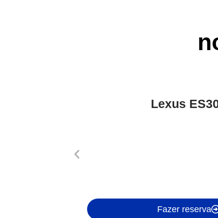
n
Lexus ES3
Fazer reserva